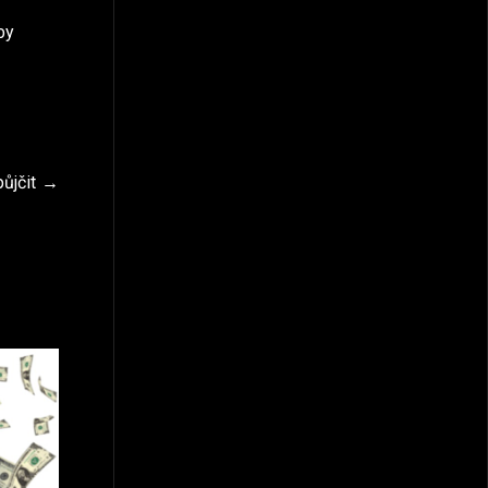
by
ůjčit