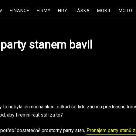
V
FINANCE
FIRMY
HRY
LÁSKA
MOBIL
MOTO
 party stanem bavil
by to nebyla jen nudná akce, odkud se lidé začnou předčasně trou
od, aby firemní raut stál za to?
zapotřebí dostatečně prostorný party stan.
Pronájem party stanů z