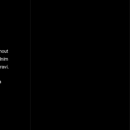
nout
lním
raví.
a