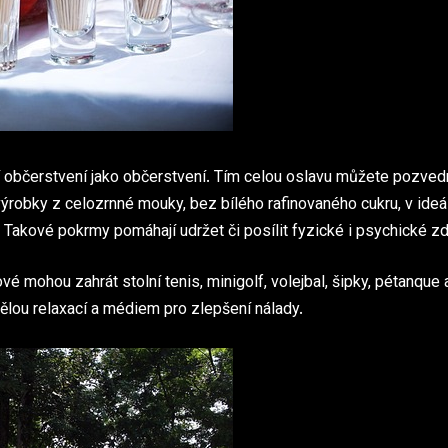
 občerstvení jako občerstvení. Tím celou oslavu můžete pozved
výrobky z celozrnné mouky, bez bílého rafinovaného cukru, v ideá
 Takové pokrmy pomáhají udržet či posílit fyzické i psychické zd
é mohou zahrát stolní tenis, minigolf, volejbal, šipky, pétanque 
ělou relaxací a médiem pro zlepšení nálady.