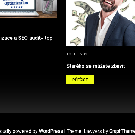
izace a SEO audit- top
10. 11. 2025
Starého se můžete zbavit
PŘEČÍST
roudly powered by
WordPress
|
Theme: Lawyers by
GraphThem