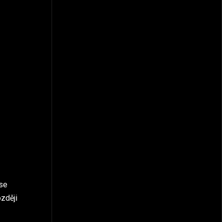
 se
zději