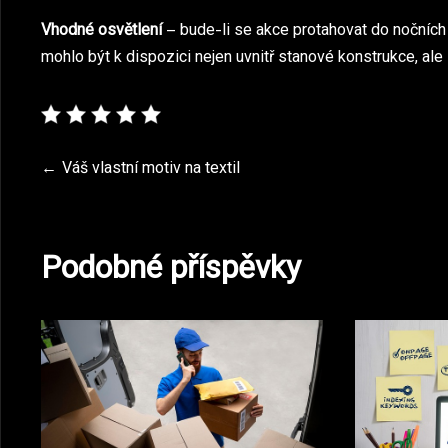
Vhodné osvětlení
– bude-li se akce protahovat do nočních 
mohlo být k dispozici nejen uvnitř stanové konstrukce, ale i
Navigace
Váš vlastní motiv na textil
pro
Podobné příspěvky
příspěvek