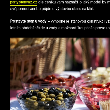
partystanyaz.cz
dle ceníku vám naznačí, o jaký model by mě
svépomocí anebo půjde o výstavbu stanu na klíč.
Postavte stan u vody
– výhodné je stanovou konstrukci vzt
letním období někde u vody s možností koupání a provozová