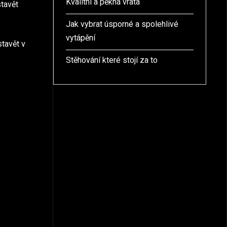
Kvalitní a pěkná vrata
stavět
Jak vybrat úsporné a spolehlivé
vytápění
stavět v
Stěhování které stojí za to