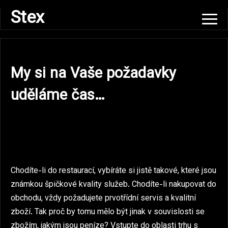
Skip
Stex
to
content
My si na Vaše požadavky
uděláme čas…
Chodíte-li do restaurací, vybíráte si jistě takové, které jsou
známkou špičkové kvality služeb. Chodíte-li nakupovat do
obchodu, vždy požadujete prvotřídní servis a kvalitní
zboží. Tak proč by tomu mělo být jinak v souvislosti se
zbožím, jakým jsou peníze? Vstupte do oblasti trhu s