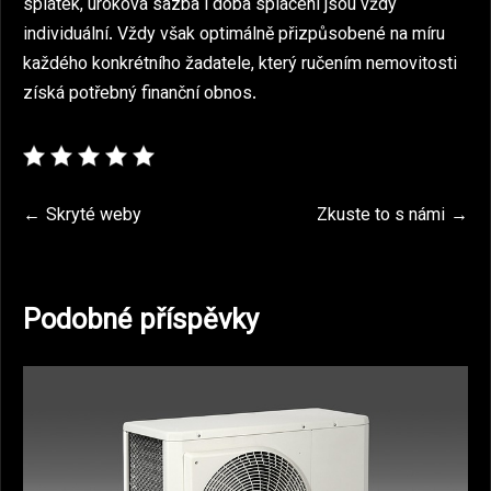
splátek, úroková sazba i doba splácení jsou vždy
individuální. Vždy však optimálně přizpůsobené na míru
každého konkrétního žadatele, který ručením nemovitosti
získá potřebný finanční obnos.
Navigace
Skryté weby
Zkuste to s námi
pro
příspěvek
Podobné příspěvky