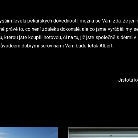
vyšším levelu pekařských dovedností, možná se Vám zdá, že jen 
sné právě to, co není zdaleka dokonalé, ale co jsme vyráběli my 
 kterou jste koupili hotovou, či na tu, již jste společně s dětmi v
růvodcem dobrými surovinami Vám bude leták Albert.
Jistota k