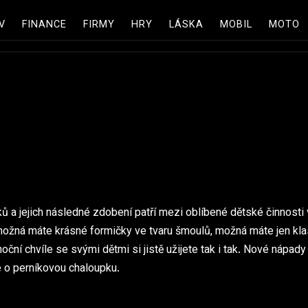
V
FINANCE
FIRMY
HRY
LÁSKA
MOBIL
MOTO
ů a jejich následné zdobení patří mezi oblíbené dětské činnosti 
ožná máte krásné formičky ve tvaru šmoulů, možná máte jen kla
oční chvíle se svými dětmi si jistě užijete tak i tak. Nové nápad
e o perníkovou chaloupku.