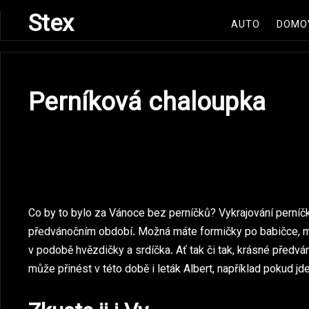
Skip
Stex
AUTO
DOMO
to
content
Perníková chaloupka
Co by to bylo za Vánoce bez perníčků? Vykrajování perníčk
předvánočním období. Možná máte formičky po babičce, m
v podobě hvězdičky a srdíčka. Ať tak či tak, krásné předván
může přinést v této době i
leták Albert
, například pokud jd