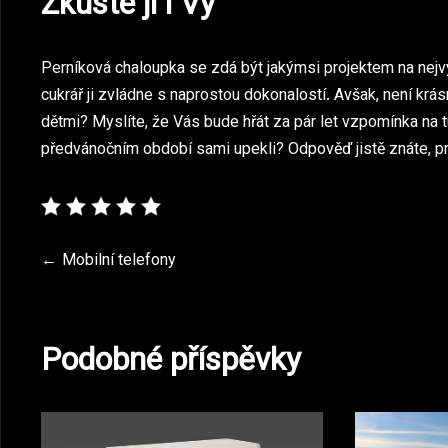
Zkuste ji i Vy
Perníková chaloupka se zdá být jakýmsi projektem na nej
cukrář ji zvládne s naprostou dokonalostí. Avšak, není krá
dětmi? Myslíte, že Vás bude hřát za pár let vzpomínka na tu,
předvánočním období sami upekli? Odpověď jistě znáte, p
Navigace
Mobilní telefony
pro
Podobné příspěvky
příspěvek