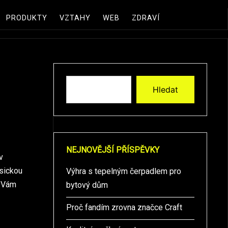
PRODUKTY
VZTAHY
WEB
ZDRAVÍ
Hledat
NEJNOVĚJŠÍ PŘÍSPĚVKY
v
sickou
Výhra s tepelným čerpadlem pro
y Vám
bytový dům
Proč fandím zrovna značce Craft