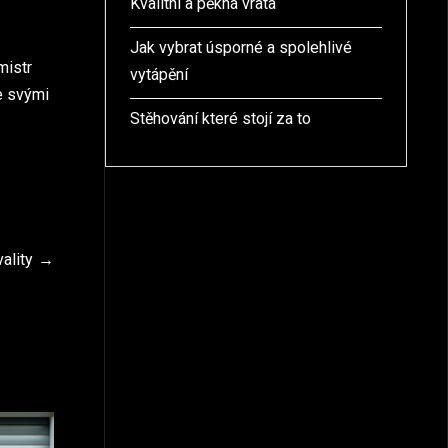
Kvalitní a pěkná vrata
Jak vybrat úsporné a spolehlivé
mistr
vytápění
se svými
Stěhování které stojí za to
vality