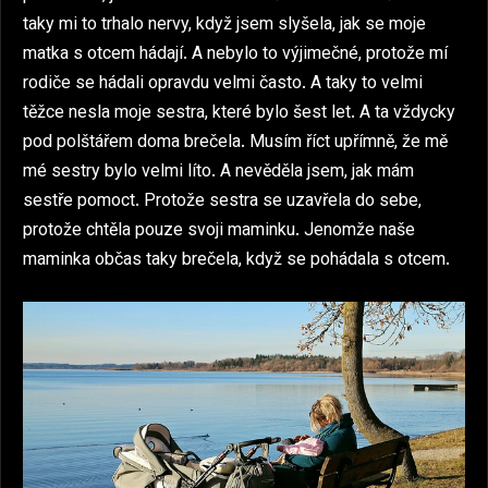
taky mi to trhalo nervy, když jsem slyšela, jak se moje
matka s otcem hádají. A nebylo to výjimečné, protože mí
rodiče se hádali opravdu velmi často. A taky to velmi
těžce nesla moje sestra, které bylo šest let. A ta vždycky
pod polštářem doma brečela. Musím říct upřímně, že mě
mé sestry bylo velmi líto. A nevěděla jsem, jak mám
sestře pomoct. Protože sestra se uzavřela do sebe,
protože chtěla pouze svoji maminku. Jenomže naše
maminka občas taky brečela, když se pohádala s otcem.