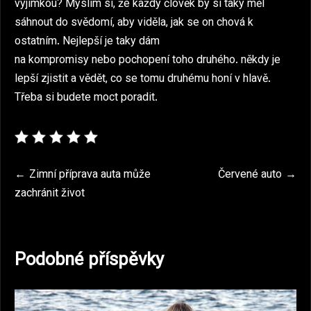
výjimkou? Myslím si, že každý člověk by si taky měl
sáhnout do svědomí, aby viděla, jak se on chová k
ostatním. Nejlepší je taky dám
na kompromisy nebo pochopení toho druhého. někdy je
lepší zjistit a vědět, co se tomu druhému honí v hlavě.
Třeba si budete moct poradit.
Navigace
Zimní příprava auta může
Červené auto
zachránit život
pro
příspěvek
Podobné příspěvky