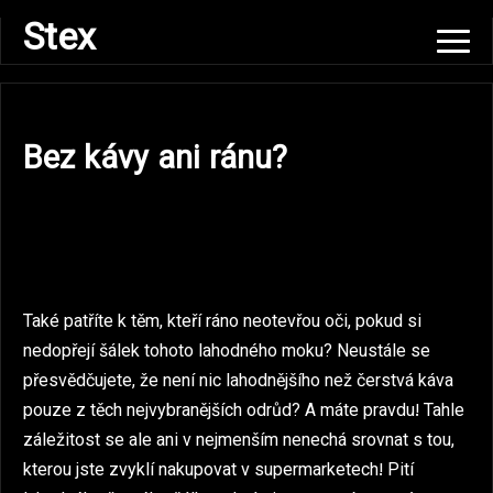
Skip
Stex
to
content
Bez kávy ani ránu?
Také patříte k těm, kteří ráno neotevřou oči, pokud si
nedopřejí šálek tohoto lahodného moku? Neustále se
přesvědčujete, že není nic lahodnějšího než
čerstvá káva
pouze z těch nejvybranějších odrůd? A máte pravdu! Tahle
záležitost se ale ani v nejmenším nenechá srovnat s tou,
kterou jste zvyklí nakupovat v supermarketech! Pití