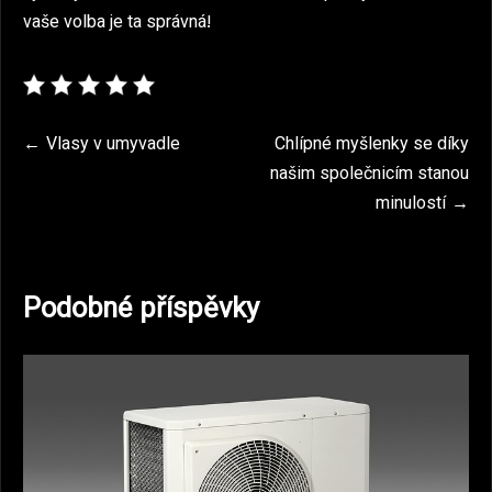
vaše volba je ta správná!
Navigace
Vlasy v umyvadle
Chlípné myšlenky se díky
našim společnicím stanou
pro
minulostí
příspěvek
Podobné příspěvky