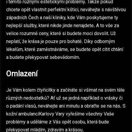
i těmito různými estetickými problémy. Takže pokud
chcete opět vlastnit perfektní kštici, neváhejte s návštěvou
západních Čech a naší kliniky, kde Vám poskytujeme ty
nejlepší služby, které nikde jinde nenajdete. A to vše za
velice rozumné ceny, které si budete moci dovolit. Už
neplatí, že krása je pouze pro bohaté. Díky odborným
lékařům, které zaměstnáváme, se budete opět cítit chtění
a budete překypovat sebevědomím.
Omlazení
Je Vám kolem čtyřicítky a začínáte si všímat na svém těle
různých nedostatků? Ať už se jedná například o vrásky či
o padání vlasů, neváhejte ani minutu a obraťte se na nás. S
kožní ambulancíKarlovy Vary
vyřešíme všechny Vaše
problémy a uděláme z Vás opět osobu, která bude
překypovat mládím, zdravím a krásou.