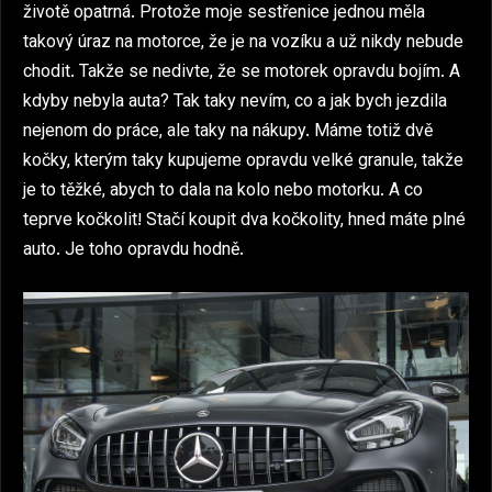
životě opatrná. Protože moje sestřenice jednou měla
takový úraz na motorce, že je na vozíku a už nikdy nebude
chodit. Takže se nedivte, že se motorek opravdu bojím. A
kdyby nebyla auta? Tak taky nevím, co a jak bych jezdila
nejenom do práce, ale taky na nákupy. Máme totiž dvě
kočky, kterým taky kupujeme opravdu velké granule, takže
je to těžké, abych to dala na kolo nebo motorku. A co
teprve kočkolit! Stačí koupit dva kočkolity, hned máte plné
auto. Je toho opravdu hodně.