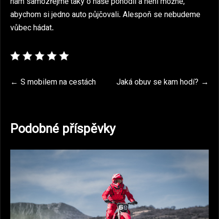
nám samozřejmě taky o naše pohodlí a není možné,
abychom si jedno auto půjčovali. Alespoň se nebudeme
vůbec hádat.
Navigace
S mobilem na cestách
Jaká obuv se kam hodí?
pro
příspěvek
Podobné příspěvky