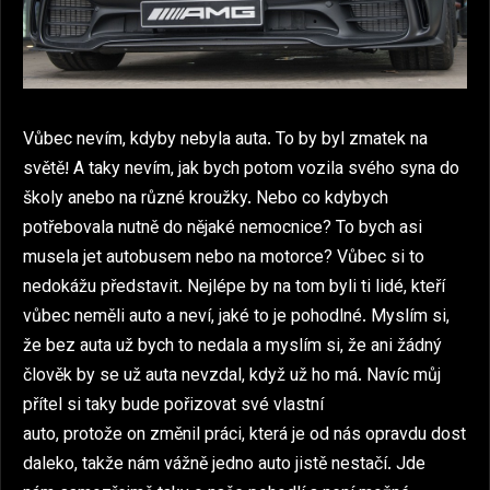
Vůbec nevím, kdyby nebyla auta. To by byl zmatek na
světě! A taky nevím, jak bych potom vozila svého syna do
školy anebo na různé kroužky. Nebo co kdybych
potřebovala nutně do nějaké nemocnice? To bych asi
musela jet autobusem nebo na motorce? Vůbec si to
nedokážu představit. Nejlépe by na tom byli ti lidé, kteří
vůbec neměli auto a neví, jaké to je pohodlné. Myslím si,
že bez auta už bych to nedala a myslím si, že ani žádný
člověk by se už auta nevzdal, když už ho má. Navíc můj
přítel si taky bude pořizovat své vlastní
auto, protože on změnil práci, která je od nás opravdu dost
daleko, takže nám vážně jedno auto jistě nestačí. Jde