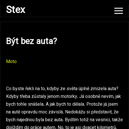
Skip
Stex
to
content
Být bez auta?
Moto
Co byste řekli na to, kdyby ze světa úplně zmizela auta?
Kdyby třeba zůstaly jenom motorky. Já osobně nevím, jak
bych tohle snášela. A jak bych to dělala. Protože já jsem
na autě opravdu moc závislá. Nedokážu si představit, že
bych najednou byla bez auta. Bydlím totiž na vesnici, takže
dojíždím do práce autem. No, to je asi dvacet kilometrů,