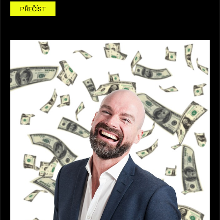
PŘEČÍST