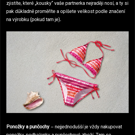
zjistíte, které „kousky“ vaše partnerka nejraději nosí, a ty si
pak důkladně proměříte a opíšete velikost podle značení
na výrobku (pokud tam je).
Ponožky a punčochy
– nejjednodušší je vždy nakupovat