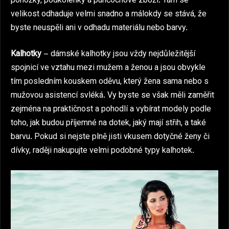
ponožky, podkolenky a punčochové zboží. Tam se
velikost odhaduje velmi snadno a málokdy se stává, že
byste neuspěli ani v odhadu materiálu nebo barvy.
Kalhotky
– dámské kalhotky jsou vždy nejdůležitější
spojnicí ve vztahu mezi mužem a ženou a jsou obvykle
tím posledním kouskem oděvu, který žena sama nebo s
mužovou asistencí svléká. Vy byste se však měli zaměřit
zejména na praktičnost a pohodlí a vybírat modely podle
toho, jak budou příjemné na dotek, jaký mají střih, a také
barvu. Pokud si nejste plně jisti vkusem dotyčné ženy či
dívky, raději nakupujte velmi podobné typy kalhotek.