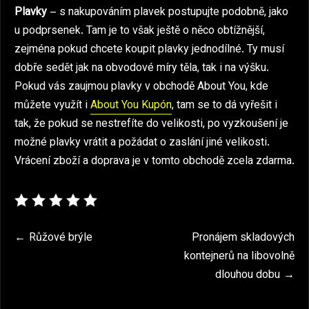
Plavky
– s nakupováním plavek postupujte podobně, jako
u podprsenek. Tam je to však ještě o něco obtížnější,
zejména pokud chcete koupit plavky jednodílné. Ty musí
dobře sedět jak na obvodové míry těla, tak i na výšku.
Pokud vás zaujmou plavky v obchodě About You, kde
můžete využít i
About You Kupón
, tam se to dá vyřešit i
tak, že pokud se nestrefíte do velikosti, po vyzkoušení je
možné plavky vrátit a požádat o zaslání jiné velikosti.
Vrácení zboží a doprava je v tomto obchodě zcela zdarma.
Navigace
Růžové brýle
Pronájem skladových
kontejnerů na libovolně
pro
dlouhou dobu
příspěvek