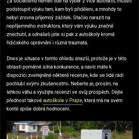
Za socialismu neměli lidé na výběr z více autoškol, museli
podstoupit výuku tam, kam byli přiděleni, a mnohdy to
nebyl zrovna příjemný zážitek. Stačilo narazit na
nepříjemného instruktora, který vám výuku značně
znechutil, a odnášeli jste si pak z autoškoly kromě
řidičského oprávnění i různá traumata.
Dnes je situace v tomto ohledu snazší, protože je v této
oblasti poměrně silná konkurence, a navíc máte k
dispozici zveřejněné některé recenze, kde se lidé rádi
pochlubí svými zkušenostmi. Neberte je, prosím, na
lehkou váhu a využijte recenzí ve svůj prospěch. Dejte
přednost takové
autoškole v Praze
, která má na svém
kontě spíše dobrá hodnocení.